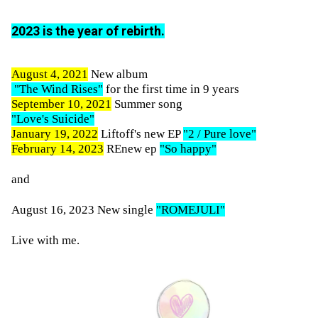
2023 is the year of rebirth.
August 4, 2021
New album
"The Wind Rises"
for the first time in 9 years
September 10, 2021
Summer song
"Love's Suicide"
January 19, 2022
Liftoff's new EP
"2 / Pure love"
February 14, 2023
REnew ep
"So happy"
and
August 16, 2023 New single
"ROMEJULI"
Live with me.