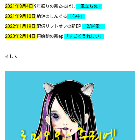
2021年8月4日
9
年振りの新あるばむ
「風立ちぬ」
2021年9月10日
納涼のしんぐる
「心中」
2022年1月19日
配信リフトオフの新EP
「2/純愛」
2023年2月14日
再始動の新ep
「
すごくうれしい」
そして