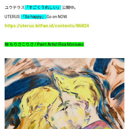
ユウテラス
「すごくうれしい」
公開中。
UTERUS
「So happy」
Go on NOW.
https://uterus.bitfan.id/contents/86824
絵 もりさこりさ / Paint Artist Risa Morisako