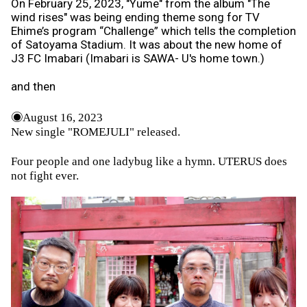
On February 25, 2023, "Yume" from the album "The
wind rises" was being
ending theme song for TV
Ehime’s program “Challenge” which tells the completion
of Satoyama Stadium. It was
about the new home of
J3 FC Imabari (Imabari is SAWA- U's home town.)
and then
◉
August 16, 2023
New single "ROMEJULI" released.
Four people and one ladybug like a hymn. UTERUS does
not fight ever.