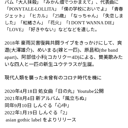
バム「大人抹殺」「みかん畑でつかまえて」、代表曲に
「
」「僕の学校においでよ」「青春
PONYTALE-LOLLITA
ジェット」「ヒカル」
「
歳」「なっちゃん」「失恋しま
25
した」「紅緒さん」「花火」「
」
I DON'T WANNA DIE
「
」「好きやない」などなどを遺した。
LOVE
年
豪雨災害復興共闘ライブをきっかけにして、爽
2018
遊
大澤雄介
、めいまる
嫁と一匹
、原昌和
(
)
(
)
(the band
、阿部佳小利
コカリクー
による、賛美歌みた
apart)
(
4D)
いな四人と一匹の新生ユウテラスが生誕。
現代人類を襲った未曾有のコロナ時代を機に
年
月
日
処女曲「日の丸」
公開
2020
4
18
Youtube
年
月
日
新アルバム「風立ちぬ」
2021
8
4
同年
月
日
しんぐる「心中」
9
10
年
月
日
しんぐる「
」
2022
1
19
2
をよりリリース
asian gothic label