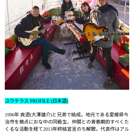
ユウテラス
日本語
PROFILE (
)
年
爽遊
大澤雄介
と兄弟で結成。地元である愛媛県今
1996
(
)
治市を拠点におな中の同級生、仲間との青春期的すぺくた
くるな活動を経て
年終結宣言のち解散。代表作はアル
2013