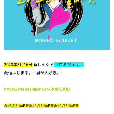
2023年8月16日
新しんぐる
「ロミジュリ」
配信はじまる。 - 君が大好き。-
https://friendship.lnk.to/ROMEJULI
🎋🌾🇯🇵🎋🌾🎌🎋🌾🇯🇵🎋🌾🎌🎋🌾🇯🇵🎋🌾🎌