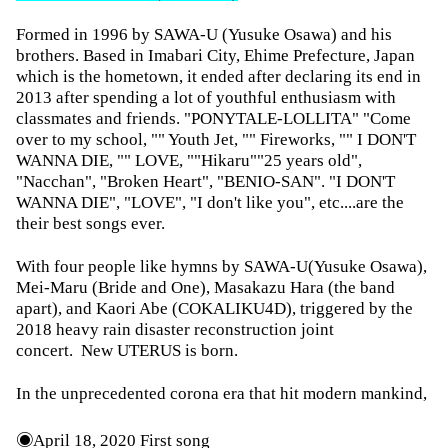
Formed in 1996 by SAWA-U (Yusuke Osawa) and his
brothers. Based in Imabari City, Ehime Prefecture, Japan
which is the hometown, it ended after declaring its end in
2013 after spending a lot of youthful enthusiasm with
classmates and friends. "PONYTALE-LOLLITA" "Come
over to my school, "" Youth Jet, "" Fireworks, "" I DON'T
WANNA DIE, "" LOVE, ""Hikaru""25 years old",
"Nacchan", "Broken Heart", "BENIO-SAN". "I DON'T
WANNA DIE", "LOVE", "I don't like you", etc....are the
their best songs ever.
With four people like hymns by SAWA-U(Yusuke Osawa),
Mei-Maru (Bride and One), Masakazu Hara (the band
apart), and Kaori Abe (COKALIKU4D), triggered by the
2018 heavy rain disaster reconstruction joint
concert. New UTERUS is born.
In the unprecedented corona era that hit modern mankind,
◉
April 18, 2020 First song