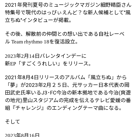
2021年発刊夏号のミュージックマガジン細野晴臣さん
特集号で現代のはっぴぃえんど？な新人候補として"風
立ちぬ"インタビューが掲載。
その後、解散前の仲間との想い出である自社レーベ
ル
を復活設立。
Team rhythmo 18
年
月
日バレンタインデーに
2023
2
14
新
「すごくうれしい」をリリース。
EP
2021年8月4日リリースのアルバム「風立ちぬ」から
「夢」が2023年2月２５日、元サッカー日本代表の岡
田武史氏率いるJ3･FC今治の新本拠地である今治(爽遊
の地元)里山スタジアムの完成を伝えるテレビ愛媛の番
組『チャレンジ』のエンディングテーマ曲になる。
そして
年
月
日
2023
8
16